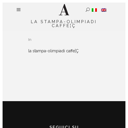
LA STAMPA-OLIMPIADI
CAFFE¦Ç
In
la stampa-olimpiadi caffe¦Ç
SEGUICI SU