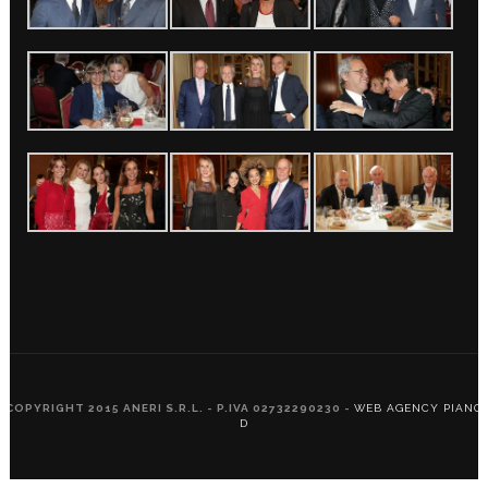
COPYRIGHT 2015 ANERI S.R.L. - P.IVA 02732290230 -
WEB AGENCY PIANO
D