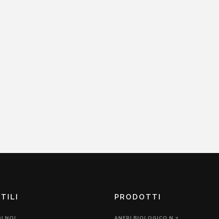
TILI
PRODOTTI
I NOI
ANERI BIOLOGICO N.7