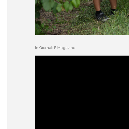
In
Giornali E Magazine