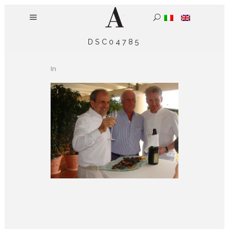
DSC04785
In