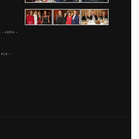
 – LEDA –
 ALE –
D