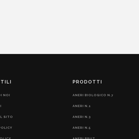
TILI
PRODOTTI
I NOI
ANERI BIOLOGICO N.7
I
ANERI N.1
L SITO
ANERI N.3
POLICY
ANERI N.5
OLICY
ANERI BRUT