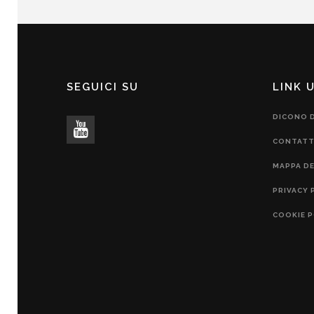
SEGUICI SU
LINK U
DICONO D
CONTATT
MAPPA DE
PRIVACY 
COOKIE P