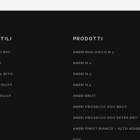
TILI
PRODOTTI
I NOI
ANERI BIOLOGICO N.7
I
ANERI N.1
L SITO
ANERI N.3
POLICY
ANERI N.5
OLICY
ANERI BRUT
ANERI PROSECCO DOC BRUT
ANERI PROSECCO DOC EXTRA DRY
ANERI PINOT BIANCO – ALTO ADIGE
DOC