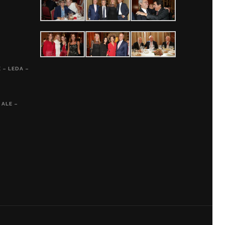
 – LEDA –
 ALE –