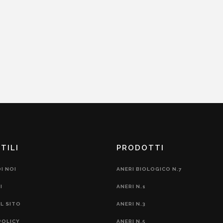
TILI
PRODOTTI
I NOI
ANERI BIOLOGICO N.7
I
ANERI N.1
L SITO
ANERI N.3
POLICY
ANERI N.5