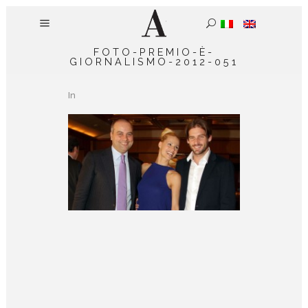
FOTO-PREMIO-È-
GIORNALISMO-2012-051
In