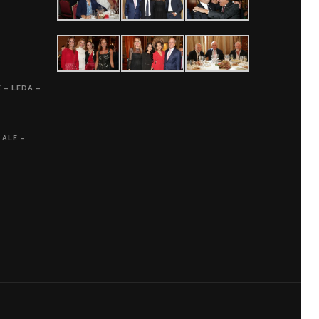
 – LEDA –
 ALE –