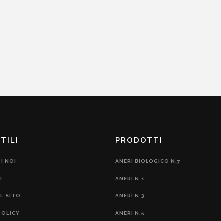
TILI
PRODOTTI
I NOI
ANERI BIOLOGICO N.7
I
ANERI N.1
L SITO
ANERI N.3
POLICY
ANERI N.5