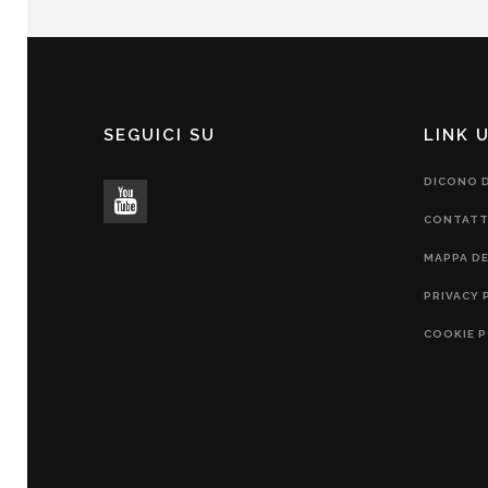
SEGUICI SU
LINK U
DICONO D
CONTATT
MAPPA DE
PRIVACY 
COOKIE P