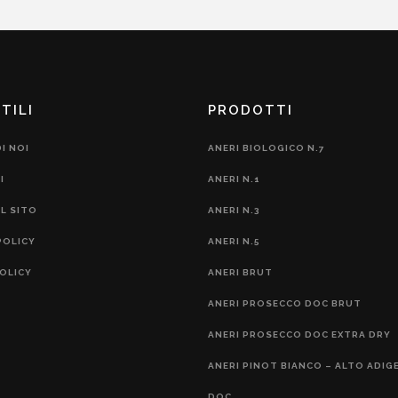
TILI
PRODOTTI
I NOI
ANERI BIOLOGICO N.7
I
ANERI N.1
L SITO
ANERI N.3
POLICY
ANERI N.5
OLICY
ANERI BRUT
ANERI PROSECCO DOC BRUT
ANERI PROSECCO DOC EXTRA DRY
ANERI PINOT BIANCO – ALTO ADIGE
DOC