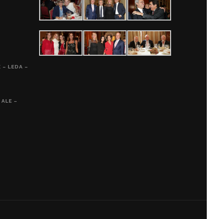
 – LEDA –
 ALE –