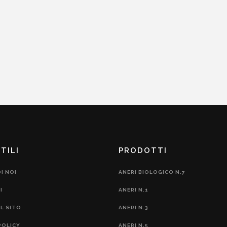
TILI
PRODOTTI
I NOI
ANERI BIOLOGICO N.7
I
ANERI N.1
L SITO
ANERI N.3
POLICY
ANERI N.5