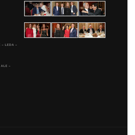
 – LEDA –
 ALE –