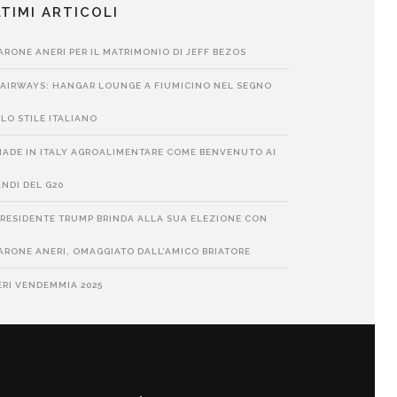
TIMI ARTICOLI
RONE ANERI PER IL MATRIMONIO DI JEFF BEZOS
 AIRWAYS: HANGAR LOUNGE A FIUMICINO NEL SEGNO
LO STILE ITALIANO
MADE IN ITALY AGROALIMENTARE COME BENVENUTO AI
NDI DEL G20
PRESIDENTE TRUMP BRINDA ALLA SUA ELEZIONE CON
RONE ANERI, OMAGGIATO DALL’AMICO BRIATORE
RI VENDEMMIA 2025