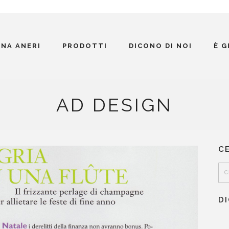
INA ANERI
PRODOTTI
DICONO DI NOI
È 
AD DESIGN
C
D