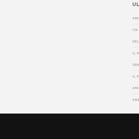
UL
AMA
ITA
DEL
IL 
GRA
IL 
AMA
ANE