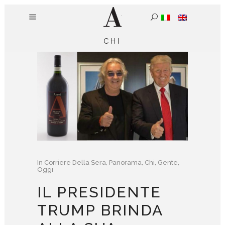
CHI
In
Corriere Della Sera
,
Panorama
,
Chi
,
Gente
,
Oggi
IL PRESIDENTE
TRUMP BRINDA