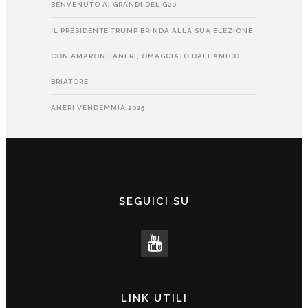
BENVENUTO AI GRANDI DEL G20
IL PRESIDENTE TRUMP BRINDA ALLA SUA ELEZIONE
CON AMARONE ANERI, OMAGGIATO DALL’AMICO
BRIATORE
ANERI VENDEMMIA 2025
SEGUICI SU
LINK UTILI