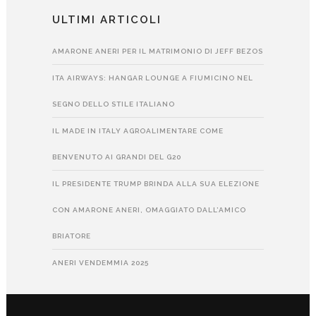
ULTIMI ARTICOLI
AMARONE ANERI PER IL MATRIMONIO DI JEFF BEZOS
ITA AIRWAYS: HANGAR LOUNGE A FIUMICINO NEL
SEGNO DELLO STILE ITALIANO
IL MADE IN ITALY AGROALIMENTARE COME
BENVENUTO AI GRANDI DEL G20
IL PRESIDENTE TRUMP BRINDA ALLA SUA ELEZIONE
CON AMARONE ANERI, OMAGGIATO DALL’AMICO
BRIATORE
ANERI VENDEMMIA 2025