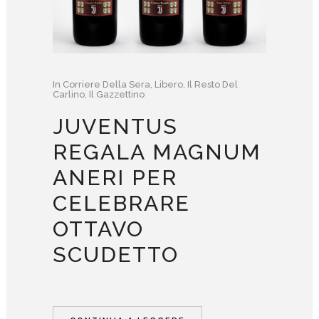
In
Corriere Della Sera
,
Libero
,
Il Resto Del
Carlino
,
Il Gazzettino
JUVENTUS
REGALA MAGNUM
ANERI PER
CELEBRARE
OTTAVO
SCUDETTO