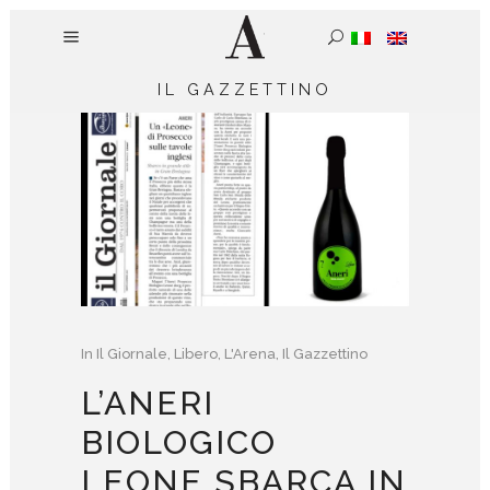
IL GAZZETTINO
In
Il Giornale
,
Libero
,
L'Arena
,
Il Gazzettino
L’ANERI
BIOLOGICO
LEONE SBARCA IN