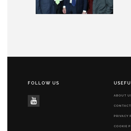
FOLLOW US
USEFU
ABOUT U
CONTACT
PRIVACY 
COOKIE P