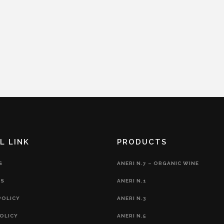
L LINK
PRODUCTS
S
ANERI N.7 – ORGANIC WINE
S
ANERI N.1
POLICY
ANERI N.3
OLICY
ANERI N.5