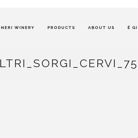
ANERI WINERY
PRODUCTS
ABOUT US
É G
LTRI_SORGI_CERVI_7