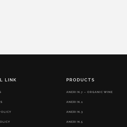
L LINK
PRODUCTS
S
ANERI N.7 – ORGANIC WINE
S
ANERI N.1
POLICY
ANERI N.3
OLICY
ANERI N.5