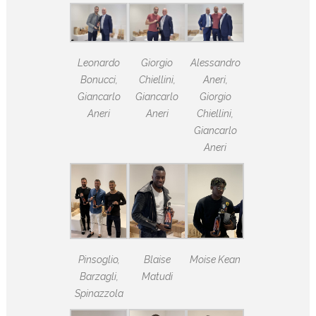
Leonardo
Giorgio
Alessandro
Bonucci,
Chiellini,
Aneri,
Giancarlo
Giancarlo
Giorgio
Aneri
Aneri
Chiellini,
Giancarlo
Aneri
Pinsoglio,
Blaise
Moise Kean
Barzagli,
Matudi
Spinazzola