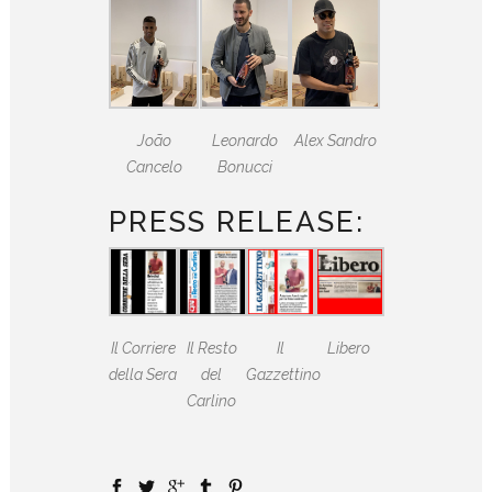
João
Leonardo
Alex Sandro
Cancelo
Bonucci
PRESS RELEASE:
Il Corriere
Il Resto
Il
Libero
della Sera
del
Gazzettino
Carlino