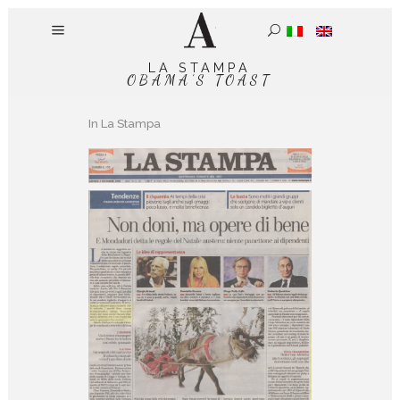
LA STAMPA
OBAMA’S TOAST
In
La Stampa