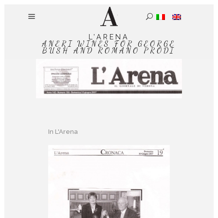
L’ARENA
ANERI WINES FOR GEORGE
BUSH AND ROMANO PRODI
In
L'Arena