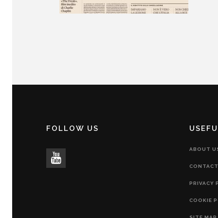
FOLLOW US
USEFU
ABOUT U
CONTACT
PRIVACY 
COOKIE P
SITE MAP