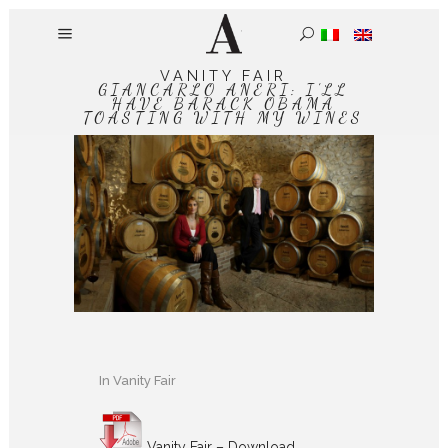
VANITY FAIR
GIANCARLO ANERI: I’LL
HAVE BARACK OBAMA
TOASTING WITH MY WINES
In
Vanity Fair
Vanity Fair – Download