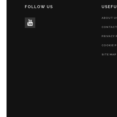
FOLLOW US
USEFU
ABOUT U
CONTACT
PRIVACY 
COOKIE P
SITE MAP