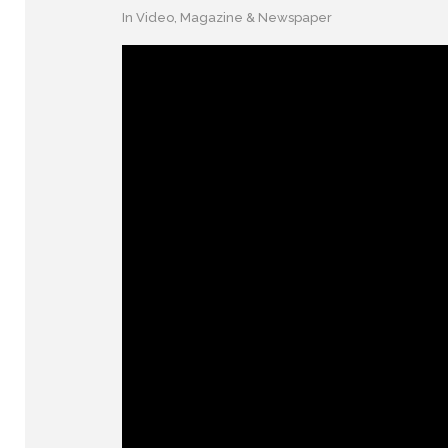
In
Video
,
Magazine & Newspaper